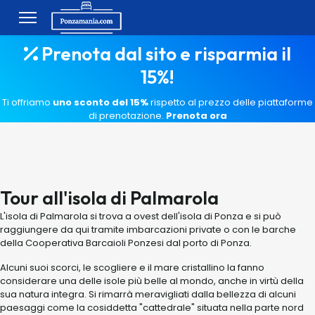
Prenota dal sito e risparmia il
15%!
Ti offriamo
uno sconto del 15%
rispetto al prezzo delle piattaforme
di prenotazione.
Prenota ora
Tour all'isola di Palmarola
L'isola di Palmarola si trova a ovest dell'isola di Ponza e si può
raggiungere da qui tramite imbarcazioni private o con le barche
della Cooperativa Barcaioli Ponzesi dal porto di Ponza.
Alcuni suoi scorci, le scogliere e il mare cristallino la fanno
considerare una delle isole più belle al mondo, anche in virtù della
sua natura integra. Si rimarrà meravigliati dalla bellezza di alcuni
paesaggi come la cosiddetta "cattedrale" situata nella parte nord