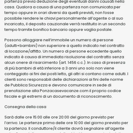
partenza previa deduzione degli eventuali danni causati nella
casa. Qualora a causa di una partenza non comunicata per
tempo oppure in orari diversi da quelli previsti, non fosse
possibile rendere le chiavi personalmente all’agente o al suo
incaricato, il deposito cauzionale verrà restituito in un secondo
tempo tramite bonifico bancario oppure vaglia postale.
Possono alloggiare nell’immobile un numero di persone
(adulti+bambini) non superiore a quello indicato nel contratto
di locazione/affitto. Un numero di persone eccedente quello
indicato è causa di immediata risoluzione del contratto senza
alcun onere di risarcimento (art. 1456 c.c.). In caso di presenza
di più bambini di età inferiore a 3 anni uno solo non viene
conteggiato ai fini dei posti letto, gli altri si contano come adulti. I
clienti sono responsabili delle dichiarazioni ai fini delle norme
de Pubblica Sicurezza e devono comunicare in sede di
prenotazione alla Ponzacasevacanze.com il proprio codice
fiscale e gli estremi di un documento di riconoscimento.
Consegna della casa
Sarà dalle ore 15:00 alle ore 20:00 del giorno previsto per
l’arrivo. Le partenze prima delle ore 10:00 del giorno previsto per
la partenza. Il conduttore/il cliente dovrà segnalare all’agente