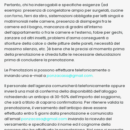
Pertanto, chi ha inderogabili e specifiche esigenze (ad
esempio: presenza di congelatore ampio per surgelati, cucine
con forno, ferri da stiro, sistemazioni obbligate per letti singoli e
matrimoniali nelle camere, presenza di disimpegni fra le
camere ed il bagno, mancanza di gradini all’interno
dell’appartamento o fra le camere e l’esterno, fobie per gechi,
zanzare od altri insetti, problemi d’asma conseguenti a
sfioriture della calce o delle pitture delle pareti, necessità del
massimo silenzio, etc. )è bene che le precisi al momento prima
della prenotazione e chieda tutte le necessarie delucidazioni
prima di concludere la prenotazione.
Le Prenotazioni si possono effettuare telefonicamente o
inviando una e-mail a
ponzacasa@gmail.com
.
Il personale dell’agenzia comunicherà telefonicamente oppure
invierà una mail di conferma della disponibilità dell’alloggio
richiedendo un anticipo di 30-50% dell’importo del soggiorno,
che sarà a titolo di caparra confirmatoria. Per ritenere valida la
prenotazione, il versamento dell’anticipo deve essere
effettuato entro 5 giorni dalla prenotazione e comunicato
all’email
ponzacasa@gmail.com
inviando la ricevuta del
versamento e specificando il nome ed il cognome della
persona che ha effettuato la prenotazione. Nel caso si prenota