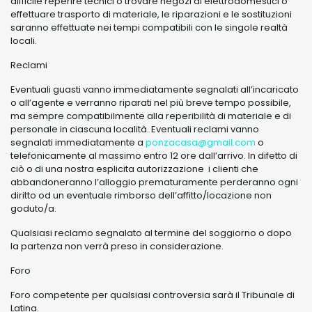
difficile reperire tecnici o trovare negozi di elettrodomestici o
effettuare trasporto di materiale, le riparazioni e le sostituzioni
saranno effettuate nei tempi compatibili con le singole realtà
locali.
Reclami
Eventuali guasti vanno immediatamente segnalati all’incaricato
o all’agente e verranno riparati nel più breve tempo possibile,
ma sempre compatibilmente alla reperibilità di materiale e di
personale in ciascuna località. Eventuali reclami vanno
segnalati immediatamente a
ponzacasa@gmail.com
o
telefonicamente al massimo entro 12 ore dall’arrivo. In difetto di
ciò o di una nostra esplicita autorizzazione i clienti che
abbandoneranno l’alloggio prematuramente perderanno ogni
diritto od un eventuale rimborso dell’affitto/locazione non
goduto/a.
Qualsiasi reclamo segnalato al termine del soggiorno o dopo
la partenza non verrà preso in considerazione.
Foro
Foro competente per qualsiasi controversia sarà il Tribunale di
Latina.