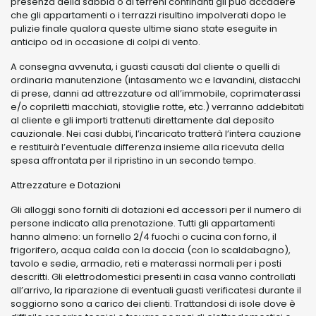
presenza della sabbia o di terreni confinanti gli può accadere
che gli appartamenti o i terrazzi risultino impolverati dopo le
pulizie finale qualora queste ultime siano state eseguite in
anticipo od in occasione di colpi di vento.
A consegna avvenuta, i guasti causati dal cliente o quelli di
ordinaria manutenzione (intasamento wc e lavandini, distacchi
di prese, danni ad attrezzature od all’immobile, coprimaterassi
e/o copriletti macchiati, stoviglie rotte, etc.) verranno addebitati
al cliente e gli importi trattenuti direttamente dal deposito
cauzionale. Nei casi dubbi, l’incaricato tratterà l’intera cauzione
e restituirà l’eventuale differenza insieme alla ricevuta della
spesa affrontata per il ripristino in un secondo tempo.
Attrezzature e Dotazioni
Gli alloggi sono forniti di dotazioni ed accessori per il numero di
persone indicato alla prenotazione. Tutti gli appartamenti
hanno almeno: un fornello 2/4 fuochi o cucina con forno, il
frigorifero, acqua calda con la doccia (con lo scaldabagno),
tavolo e sedie, armadio, reti e materassi normali per i posti
descritti. Gli elettrodomestici presenti in casa vanno controllati
all’arrivo, la riparazione di eventuali guasti verificatesi durante il
soggiorno sono a carico dei clienti. Trattandosi di isole dove è