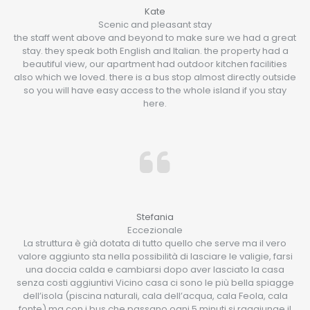
Kate
Scenic and pleasant stay
the staff went above and beyond to make sure we had a great
stay. they speak both English and Italian. the property had a
beautiful view, our apartment had outdoor kitchen facilities
also which we loved. there is a bus stop almost directly outside
so you will have easy access to the whole island if you stay
here.
Stefania
Eccezionale
La struttura è già dotata di tutto quello che serve ma il vero
valore aggiunto sta nella possibilità di lasciare le valigie, farsi
una doccia calda e cambiarsi dopo aver lasciato la casa
senza costi aggiuntivi Vicino casa ci sono le più bella spiagge
dell’isola (piscina naturali, cala dell’acqua, cala Feola, cala
fonte) ma con i bus che passano ogni 5 minuti si raggiunge il