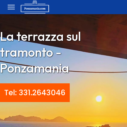
La terrazza sul
tramonto -
Ponzamania
Tel:
331.2643046