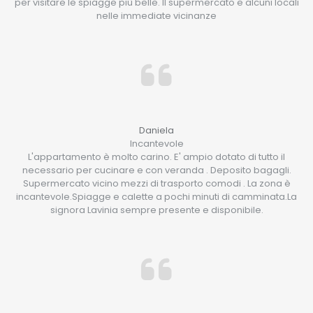
per visitare le spiagge più belle. Il supermercato e alcuni locali
nelle immediate vicinanze
Daniela
Incantevole
L'appartamento è molto carino. E' ampio dotato di tutto il
necessario per cucinare e con veranda . Deposito bagagli.
Supermercato vicino mezzi di trasporto comodi . La zona è
incantevole.Spiagge e calette a pochi minuti di camminata.La
signora Lavinia sempre presente e disponibile.